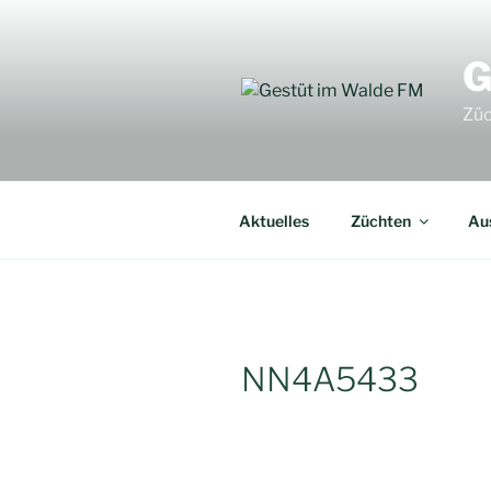
Zum
Inhalt
G
springen
Züc
Aktuelles
Züchten
Au
NN4A5433